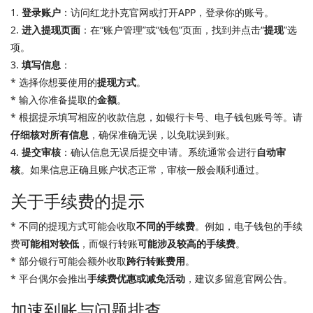
1.
登录账户
：访问红龙扑克官网或打开APP，登录你的账号。
2.
进入提现页面
：在“账户管理”或“钱包”页面，找到并点击“
提现
”选
项。
3.
填写信息
：
* 选择你想要使用的
提现方式
。
* 输入你准备提取的
金额
。
* 根据提示填写相应的收款信息，如银行卡号、电子钱包账号等。请
仔细核对所有信息
，确保准确无误，以免耽误到账。
4.
提交审核
：确认信息无误后提交申请。系统通常会进行
自动审
核
。如果信息正确且账户状态正常，审核一般会顺利通过。
关于手续费的提示
* 不同的提现方式可能会收取
不同的手续费
。例如，电子钱包的手续
费
可能相对较低
，而银行转账
可能涉及较高的手续费
。
* 部分银行可能会额外收取
跨行转账费用
。
* 平台偶尔会推出
手续费优惠或减免活动
，建议多留意官网公告。
加速到账与问题排查