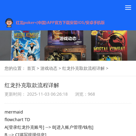
To
na
您的位置：
首页
>
游戏动态
>
红龙扑克取款流程详解
>
红龙扑克取款流程详解
更新时间： 2025-11-03 06:26:18
浏览：968
mermaid
flowchart TD
A[登录红龙扑克账号] --> B[进入账户管理/钱包]
B --> C[填写提现信息]