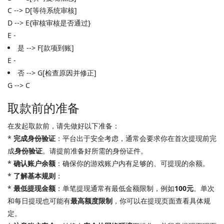
C --> D[等待系统审核]
D --> E{审核审核是否通过}
E -
是 --> F[款项到账]
E -
否 --> G[检查原因并修正]
G --> C
取款前的准备
在发起取款前，请先做好以下准备：
*
完成身份验证
：平台出于安全考虑，通常会要求你在首次提现前完
成
身份验证
。请提前准备好所需的身份证件。
*
确认账户余额
：确保你的游戏账户内有足够的、可提现的余额。
*
了解基本规则
：
*
最低提现金额
：单笔提现通常有最低金额限制，例如
100元
。单次
和每日提现也可能有
最高额度限制
，你可以在提现页面查看具体规
定。