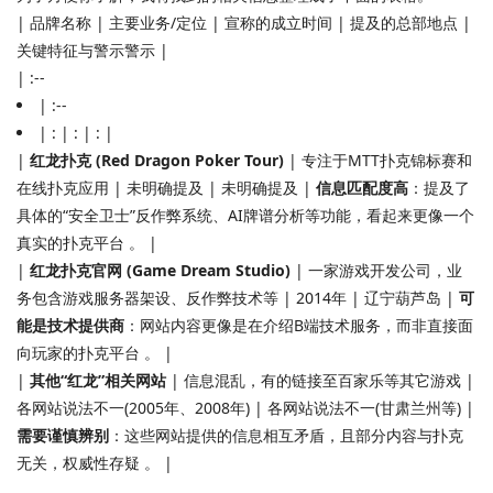
| 品牌名称 | 主要业务/定位 | 宣称的成立时间 | 提及的总部地点 |
关键特征与警示警示 |
| :--
| :--
| : | : | : |
|
红龙扑克 (Red Dragon Poker Tour)
| 专注于MTT扑克锦标赛和
在线扑克应用 | 未明确提及 | 未明确提及 |
信息匹配度高
：提及了
具体的“安全卫士”反作弊系统、AI牌谱分析等功能，看起来更像一个
真实的扑克平台 。 |
|
红龙扑克官网 (Game Dream Studio)
| 一家游戏开发公司，业
务包含游戏服务器架设、反作弊技术等 | 2014年 | 辽宁葫芦岛 |
可
能是技术提供商
：网站内容更像是在介绍B端技术服务，而非直接面
向玩家的扑克平台 。 |
|
其他“红龙”相关网站
| 信息混乱，有的链接至百家乐等其它游戏 |
各网站说法不一(2005年、2008年) | 各网站说法不一(甘肃兰州等) |
需要谨慎辨别
：这些网站提供的信息相互矛盾，且部分内容与扑克
无关，权威性存疑 。 |