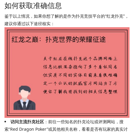
如何获取准确信息
鉴于以上情况，如果你想了解的是作为扑克竞技平台的“红龙扑克”，
建议你通过以下途径核实：
访问主流扑克社区
：前往一些知名的扑克论坛或评测网站，搜
索“Red Dragon Poker”或其他相关名称，看看是否有玩家的真实讨