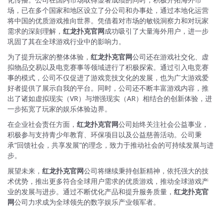
场，已在多个国家和地区设立了分公司和办事处，通过本地化运营
将中国的优质游戏推向世界。凭借着对市场的敏锐洞察力和对玩家
需求的深刻理解，
红龙扑克官网
成功吸引了大量海外用户，进一步
巩固了其在全球游戏行业中的影响力。
为了提升玩家的整体体验，
红龙扑克官网
公司还在游戏社交化、虚
拟物品交易以及电竞赛事等领域进行了积极探索。通过引入电竞赛
事的模式，公司不仅促进了游戏竞技文化的发展，也为广大游戏爱
好者提供了展示自我的平台。同时，公司还不断丰富游戏内容，推
出了诸如虚拟现实（VR）与增强现实（AR）相结合的创新体验，进
一步拓宽了玩家的娱乐体验边界。
在企业社会责任方面，
红龙扑克官网
公司始终关注社会公益事业，
积极参与支持青少年教育、环保项目以及公益慈善活动。公司秉
承“回馈社会，共享发展”的理念，致力于推动社会的可持续发展与进
步。
展望未来，
红龙扑克官网
公司将继续秉持创新精神，依托强大的技
术优势，推出更多符合全球用户需求的优质游戏，推动全球游戏产
业的发展与进步。通过不断优化产品和提升服务质量，
红龙扑克官
网
公司力求成为全球领先的数字娱乐产业领军者。