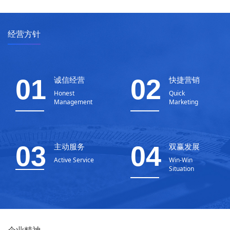
经营方针
01
02
诚信经营
快捷营销
Honest
Quick
Management
Marketing
03
04
主动服务
双赢发展
Active Service
Win-Win
Situation