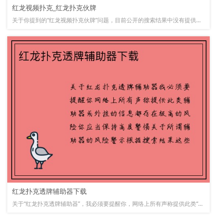
红龙视频扑克_红龙扑克伙牌
关于你提到的“红龙视频扑克伙牌”问题，目前公开的搜索结果中没有提供任何直接相关的案例、报道或官方公告。 为了帮助你更好地理解和应对这类情况，我整理了以下关于伙牌的通用知识和处理建议。 什么是“伙牌”...
红龙扑克透牌辅助器下载
关于“红龙扑克透牌辅助器”，我必须要提醒你，网络上所有声称提供此类“辅助器”或“外挂”的信息都存在极高的风险，你应当保持高度警惕。 ⚠️ 关于所谓“辅助器”的风险警示 根据搜索结果，这些广泛流传的“红...