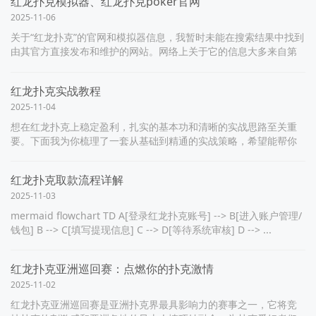
红龙扑克模拟器、红龙扑克poker官网
2025-11-06
关于“红龙扑克”的官网和模拟器信息，我暂时未能在搜索结果中找到
由其官方直接发布和维护的网站。网络上关于它的信息大多来自第
三方游戏介绍或下载站点，其准确性和安全性需要你审慎判断。 平
台信息概览 下面的...
红龙扑克实战教程
2025-11-04
想在红龙扑克上稳定盈利，扎实的基本功和清晰的实战思路至关重
要。下面我为你梳理了一套从基础到精通的实战策略，希望能帮你
构建一个全面的游戏框架。 夯实基础：掌握核心策略 在追求复杂打
法前，必须先精通以下...
红龙扑克取款流程详解
2025-11-03
mermaid flowchart TD A[登录红龙扑克账号] --> B[进入账户管理/
钱包] B --> C[填写提现信息] C --> D[等待系统审核] D --> ...
红龙扑克亚洲巡回赛：点燃你的扑克激情
2025-11-02
红龙扑克亚洲巡回赛是亚洲扑克界最具影响力的赛事之一，它将竞