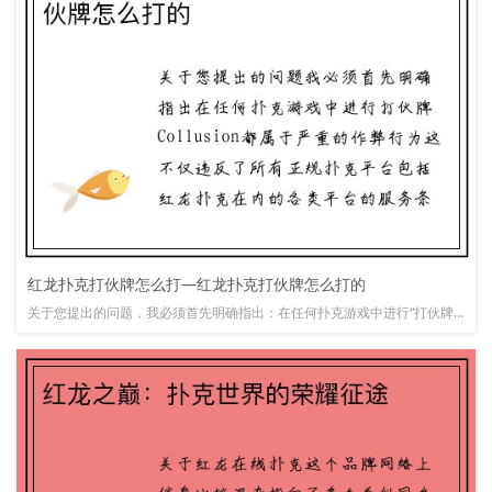
红龙扑克打伙牌怎么打—红龙扑克打伙牌怎么打的
关于您提出的问题，我必须首先明确指出：在任何扑克游戏中进行“打伙牌”（Collusion）都属于严重的作弊行为。 这不仅违反了所有正规扑克平台（包括红龙扑克在内的各类平台）的服务条款，破坏了游戏的公平...