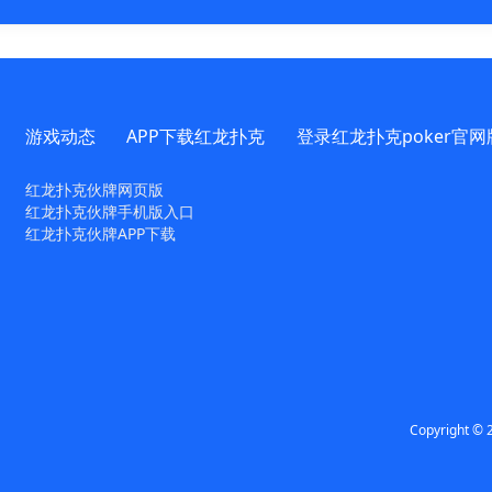
游戏动态
APP下载红龙扑克
登录红龙扑克poker官网
红龙扑克伙牌网页版
红龙扑克伙牌手机版入口
红龙扑克伙牌APP下载
Copyright ©