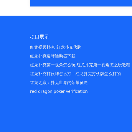
项目展示
红龙视频扑克_红龙扑克伙牌
红龙扑克透牌辅助器下载
红龙扑克第一视角怎么玩,红龙扑克第一视角怎么玩教程
红龙扑克打伙牌怎么打—红龙扑克打伙牌怎么打的
红龙之巅：扑克世界的荣耀征途
red dragon poker verification