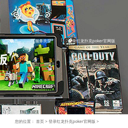
游戏动态
服务类型
登录红龙扑克poker官网版
您的位置：
首页
>
登录红龙扑克poker官网版
>