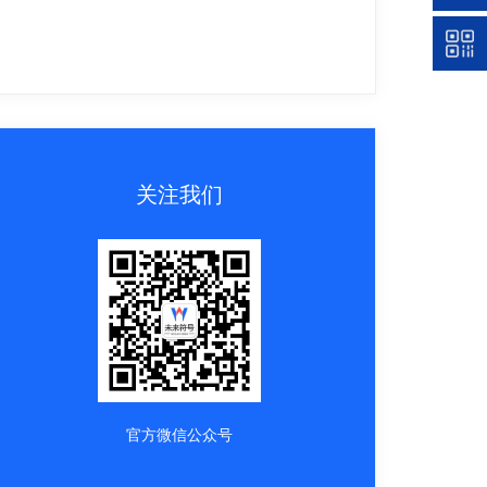
关注我们
官方微信公众号